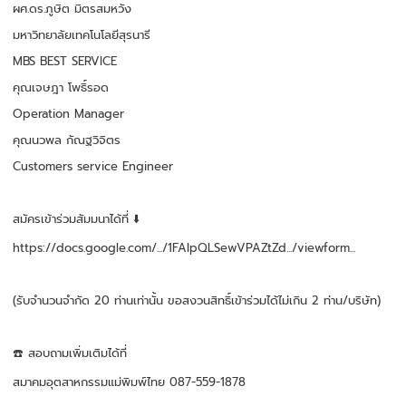
ผศ.ดร.ภูษิต มิตรสมหวัง
มหาวิทยาลัยเทคโนโลยีสุรนารี
MBS BEST SERVICE
คุณเจษฎา โพธิ์รอด
Operation Manager
คุณนวพล กัณฐวิจิตร
Customers service Engineer
สมัครเข้าร่วมสัมมนาได้ที่ ⬇️
https://docs.google.com/.../1FAIpQLSewVPAZtZd.../viewform...
(รับจำนวนจำกัด 20 ท่านเท่านั้น ขอสงวนสิทธิ์เข้าร่วมได้ไม่เกิน 2 ท่าน/บริษัท)
☎️ สอบถามเพิ่มเติมได้ที่
สมาคมอุตสาหกรรมแม่พิมพ์ไทย 087-559-1878