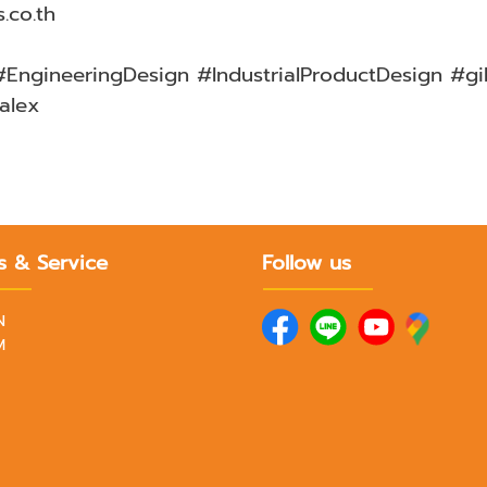
.co.th
gineeringDesign #IndustrialProductDesign #gi
alex
s & Service
Follow us
N
M