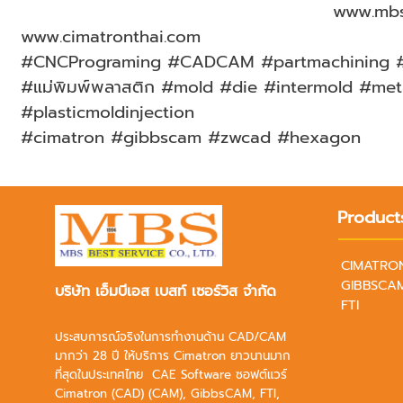
www.mbs
www.cimatronthai.com
#CNCPrograming #CADCAM #partmachining #En
#แม่พิมพ์พลาสติก #mold #die #intermold #met
#plasticmoldinjection
#cimatron #gibbscam #zwcad #hexagon
Product
CIMATRO
GIBBSCA
บริษัท เอ็มบีเอส เบสท์ เซอร์วิส จำกัด
FTI
ประสบการณ์จริงในการทำงานด้าน CAD/CAM
มากว่า 28 ปี ให้บริการ Cimatron ยาวนานมาก
ที่สุดในประเทศไทย CAE Software ซอฟต์แวร์
Cimatron (CAD) (CAM), GibbsCAM, FTI,