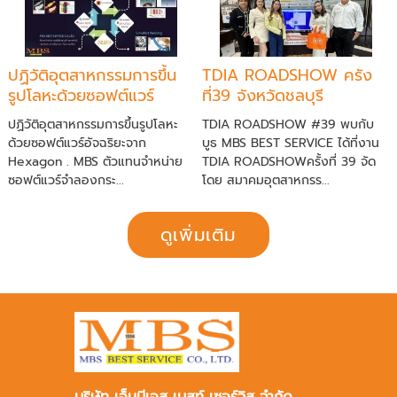
ปฏิวัติอุตสาหกรรมการขึ้น
TDIA ROADSHOW ครัง
รูปโลหะด้วยซอฟต์แวร์
ที่39 จังหวัดชลบุรี
อัจฉริยะจาก Hexagon
ปฏิวัติอุตสาหกรรมการขึ้นรูปโลหะ
TDIA ROADSHOW #39 พบกับ
ด้วยซอฟต์แวร์อัจฉริยะจาก
บูธ MBS BEST SERVICE ได้ที่งาน
Hexagon . MBS ตัวแทนจำหน่าย
TDIA ROADSHOWครั้งที่ 39 จัด
ซอฟต์แวร์จำลองกระ...
โดย สมาคมอุตสาหกรร...
ดูเพิ่มเติม
บริษัท เอ็มบีเอส เบสท์ เซอร์วิส จำกัด