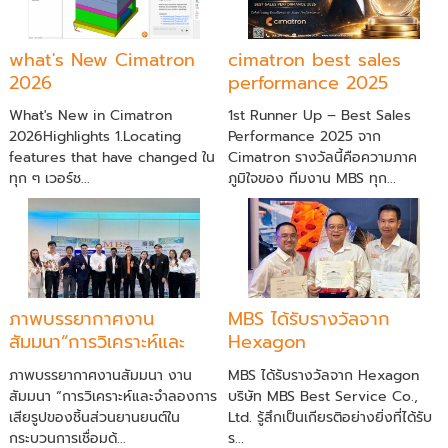
what's New Cimatron
cimatron best sales
2026
performance 2025
What's New in Cimatron
1st Runner Up – Best Sales
2026Highlights 1.Locating
Performance 2025 จาก
features that have changed ใน
Cimatron รางวัลนี้คือความภาค
ทุก ๆ เวอร์ช...
ภูมิใจของ ทีมงาน MBS ทุก...
ภาพบรรยากาศงาน
MBS ได้รับรางวัลจาก
สัมมนา“การวิเคราะห์และ
Hexagon
จำลองการเสียรูปของชิ้น
ภาพบรรยากาศงานสัมมนา งาน
MBS ได้รับรางวัลจาก Hexagon
ส่วนยานยนต์ในกระบวนการ
สัมมนา “การวิเคราะห์และจำลองการ
บริษัท MBS Best Service Co.,
เชื่อมด้วย Simufact
เสียรูปของชิ้นส่วนยานยนต์ใน
Ltd. รู้สึกเป็นเกียรติอย่างยิ่งที่ได้รับ
Welding”
กระบวนการเชื่อมด้...
ร...