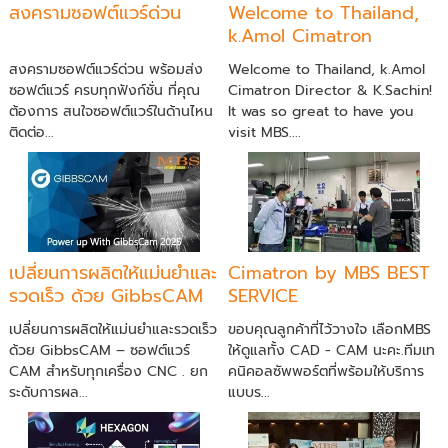
สงครามซอฟต์แวร์ด่วน
Welcome to Thailand,
k.Amol Cimatron
Director & K.Sachin!
สงครามซอฟต์แวร์ด่วน พร้อมส่ง
Welcome to Thailand, k.Amol
ซอฟต์แวร์ ครบทุกฟังก์ชั่น ที่คุณ
Cimatron Director & K.Sachin!
ต้องการ สนใจซอฟต์แวร์ในด้านไหน
It was so great to have you
ติดต่อ...
visit MBS....
เปลี่ยนการผลิตให้แม่นยำและ
Cimatron by MBS BEST
รวดเร็ว ด้วย GibbsCAM
SERVICE
– ซอฟต์แวร์ CAM สำหรับ
เปลี่ยนการผลิตให้แม่นยำและรวดเร็ว
ขอบคุณลูกค้าที่ไว้วางใจ เลือกMBS
ทุกเครื่อง CNC
ด้วย GibbsCAM – ซอฟต์แวร์
ให้ดูแลทั้ง CAD - CAM นะคะ.ทีมเท
CAM สำหรับทุกเครื่อง CNC . ยก
คนิคอลซัพพอร์ตที่พร้อมให้บริการ
ระดับการผล...
แบบร...